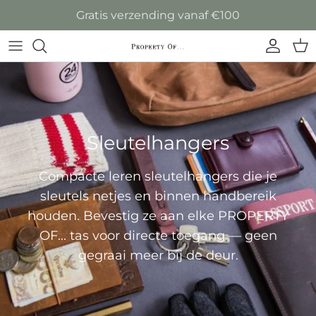
Ga naar inhoud
Gratis verzending vanaf €100
Accoun
Win
Sleutelhangers
Compacte leren sleutelhangers die je
sleutels netjes en binnen handbereik
houden. Bevestig ze aan elke PROPERTY
OF... tas voor directe toegang — geen
gegraai meer bij de deur.