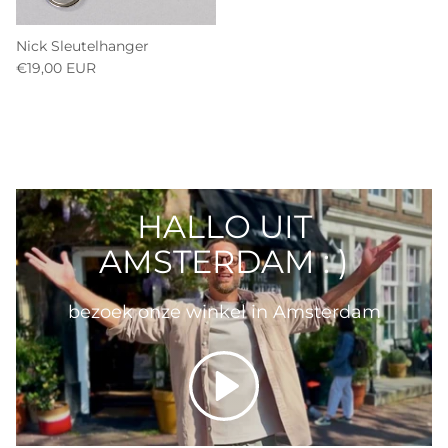
Nick Sleutelhanger
€19,00 EUR
HALLO UIT
AMSTERDAM : )
bezoek onze winkel in Amsterdam
Spelen