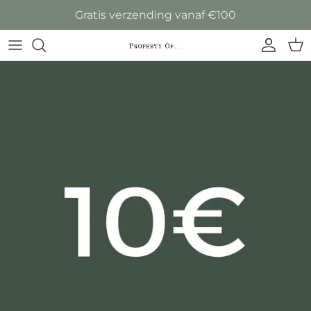
Ga naar inhoud
Gratis verzending vanaf €100
Accoun
Win