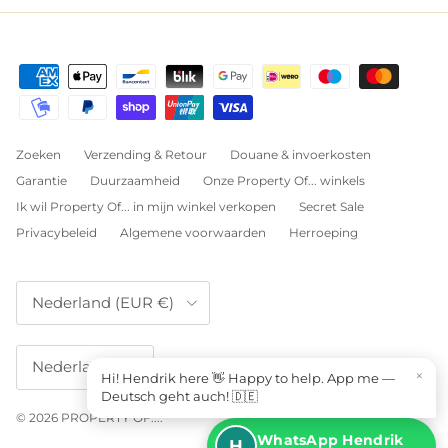
Zoeken
Verzending & Retour
Douane & invoerkosten
Garantie
Duurzaamheid
Onze Property Of... winkels
Ik wil Property Of... in mijn winkel verkopen
Secret Sale
Privacybeleid
Algemene voorwaarden
Herroeping
Land/Regio
Nederland (EUR €)
Taal
Nederlands
×
Hi! Hendrik here 👋 Happy to help. App me —
Deutsch geht auch! 🇩🇪
© 2026
PROPERTY OF...
.
WhatsApp Hendrik
H