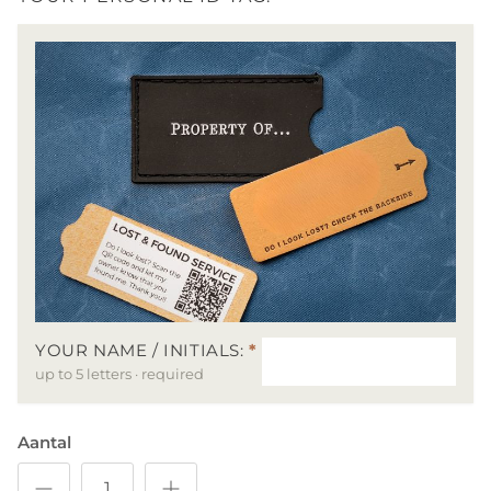
YOUR NAME / INITIALS:
*
up to 5 letters · required
Aantal