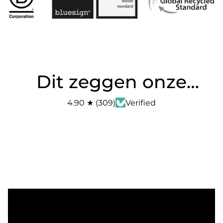
Dit zeggen onze
klanten
4.90
★
(
309
)
Verified