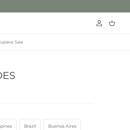
Account
Winkelwage
lusieve Sale
DES
ppines
Brazil
Buenos Aires