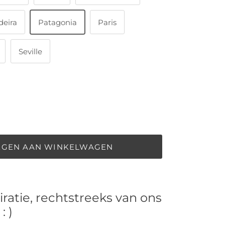
eira
Patagonia
Paris
Seville
EGEN AAN WINKELWAGEN
iratie, rechtstreeks van ons
: )