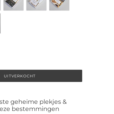
Brussels
Lisbon
Iceland
2025
UITVERKOCHT
ste geheime plekjes &
deze bestemmingen