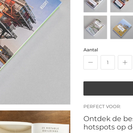
Amsterdam
Barcelona
Tokyo
Scotland 
Aantal
PERFECT VOOR:
Ontdek de be
hotspots op 