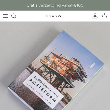
Ga naar inhoud
Gratis verzending vanaf €100
Accoun
Win