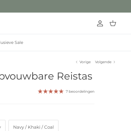
Account
Winkelwage
lusieve Sale
Vorige
Volgende
Opvouwbare Reistas
7 beoordelingen
y
Navy / Khaki / Coal