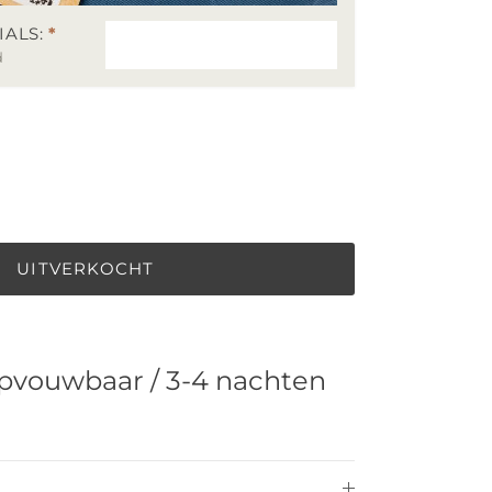
IALS:
*
d
UITVERKOCHT
 opvouwbaar / 3-4 nachten