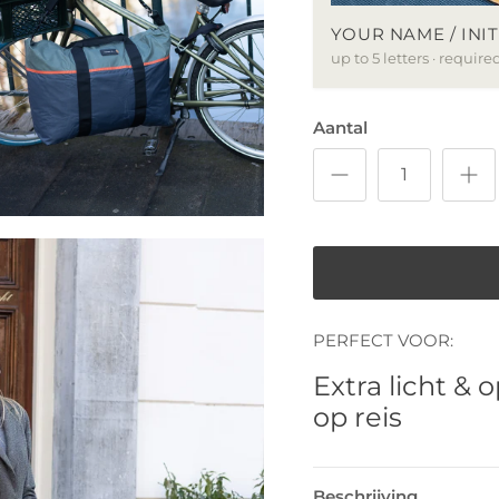
YOUR NAME / INIT
up to 5 letters · require
Aantal
PERFECT VOOR:
Extra licht &
op reis
Beschrijving