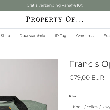
Gratis verzending vanaf €100
Shop
Duurzaamheid
ID Tag
Over ons...
Exc
Francis 
€79,00 EUR
Kleur
Khaki / Yellow / Nav