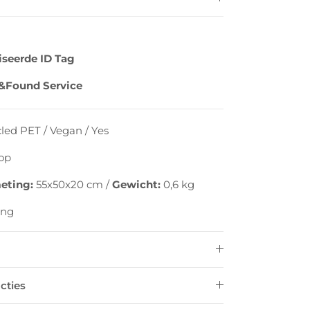
iseerde ID Tag
&Found Service
led PET / Vegan
/
Yes
op
eting:
55x50x20 cm
/
Gewicht:
0,6
kg
ang
cties