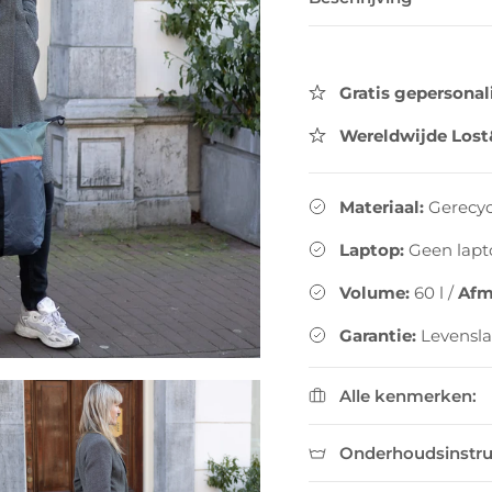
Gratis gepersonal
Wereldwijde Lost
Materiaal:
Gerecyc
Laptop:
Geen lapt
Volume:
60
l
/
Afm
Garantie:
Levensl
Alle kenmerken:
Onderhoudsinstru