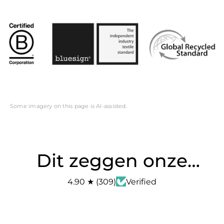
Some imagery on this page is AI-assisted.
Dit zeggen onze
klanten
4.90
★
(
309
)
Verified