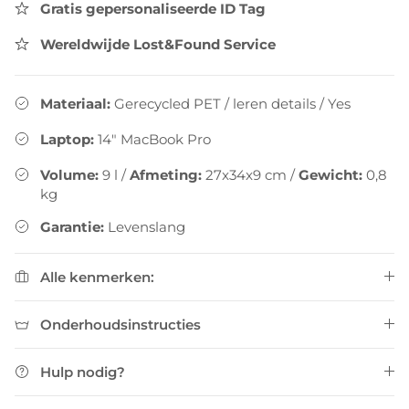
Gratis gepersonaliseerde ID Tag
Wereldwijde Lost&Found Service
Materiaal:
Gerecycled PET / leren details
/
Yes
Laptop:
14" MacBook Pro
Volume:
9
l
/
Afmeting:
27x34x9 cm
/
Gewicht:
0,8
kg
Garantie:
Levenslang
Alle kenmerken:
Onderhoudsinstructies
Hulp nodig?