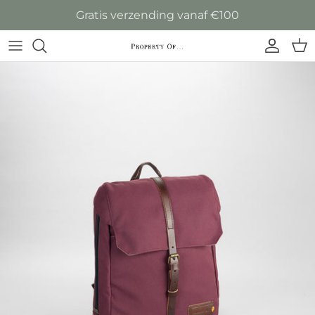
Ga naar inhoud
Gratis verzending vanaf €100
Accoun
Win