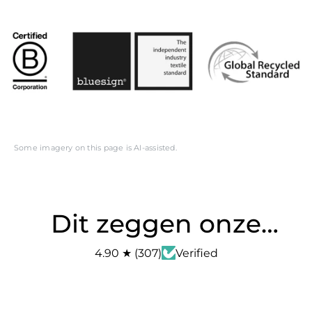
Some imagery on this page is AI-assisted.
Dit zeggen onze
klanten
4.90
★
(
307
)
Verified