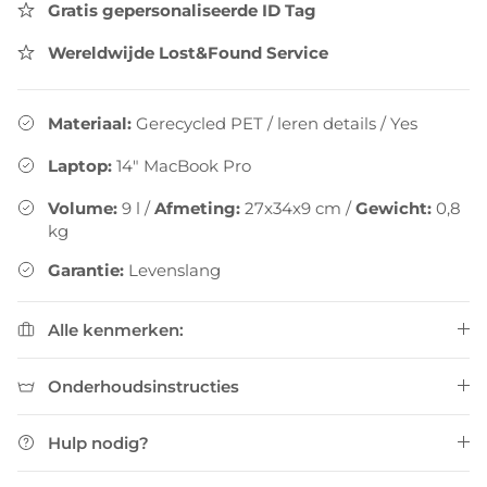
Gratis gepersonaliseerde ID Tag
Wereldwijde Lost&Found Service
Materiaal:
Gerecycled PET / leren details
/
Yes
Laptop:
14" MacBook Pro
Volume:
9
l
/
Afmeting:
27x34x9 cm
/
Gewicht:
0,8
kg
Garantie:
Levenslang
Alle kenmerken:
Onderhoudsinstructies
Hulp nodig?